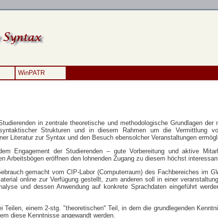
WinPATR
 Studierenden in zentrale theoretische und methodologische Grundlagen der
yntaktischer Strukturen und in diesem Rahmen um die Vermittlung vo
ener Literatur zur Syntax und den Besuch ebensolcher Veranstaltungen ermögl
 dem Engagement der Studierenden – gute Vorbereitung und aktive Mitarb
n Arbeitsbögen eröffnen den lohnenden Zugang zu diesem höchst interessante
g Gebrauch gemacht vom CIP-Labor (Computerraum) des Fachbereiches im GW
aterial online zur Verfügung gestellt, zum anderen soll in einer veranstalt
lyse und dessen Anwendung auf konkrete Sprachdaten eingeführt werden. 
 Teilen, einem 2-stg. "theoretischen" Teil, in dem die grundlegenden Kenntni
n dem diese Kenntnisse angewandt werden.