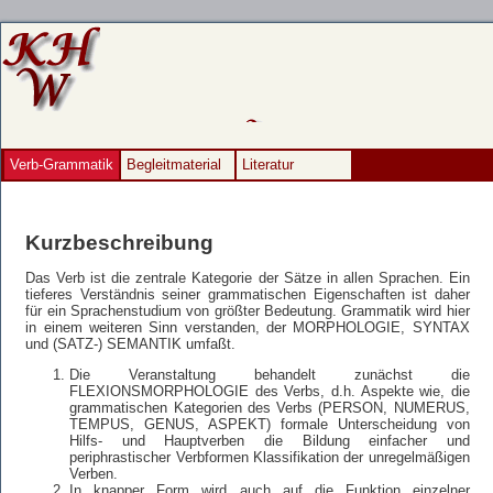
Verb-Grammatik
Begleitmaterial
Literatur
Kurzbeschreibung
D
as Verb ist die zentrale Kategorie der Sätze in allen Sprachen. Ein
tieferes Verständnis seiner grammatischen Eigenschaften ist daher
für ein Sprachenstudium von größter Bedeutung. Grammatik wird hier
in einem weiteren Sinn verstanden, der MORPHOLOGIE, SYNTAX
und (SATZ-) SEMANTIK umfaßt.
Die Veranstaltung behandelt zunächst die
FLEXIONSMORPHOLOGIE des Verbs, d.h. Aspekte wie, die
grammatischen Kategorien des Verbs (PERSON, NUMERUS,
TEMPUS, GENUS, ASPEKT) formale Unterscheidung von
Hilfs- und Hauptverben die Bildung einfacher und
periphrastischer Verbformen Klassifikation der unregelmäßigen
Verben.
In knapper Form wird auch auf die Funktion einzelner