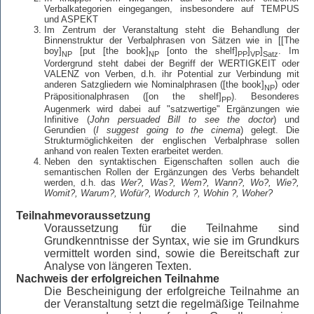
Verbalkategorien eingegangen, insbesondere auf TEMPUS
und ASPEKT
Im Zentrum der Veranstaltung steht die Behandlung der
Binnenstruktur der Verbalphrasen von Sätzen wie in [[The
boy]
[put [the book]
[onto the shelf]
]
]
. Im
NP
NP
PP
VP
Satz
Vordergrund steht dabei der Begriff der WERTIGKEIT oder
VALENZ von Verben, d.h. ihr Potential zur Verbindung mit
anderen Satzgliedern wie Nominalphrasen ([the book]
) oder
NP
Präpositionalphrasen ([on the shelf]
). Besonderes
PP
Augenmerk wird dabei auf "satzwertige" Ergänzungen wie
Infinitive (
John persuaded Bill to see the doctor
) und
Gerundien (
I suggest going to the cinema
) gelegt. Die
Strukturmöglichkeiten der englischen Verbalphrase sollen
anhand von realen Texten erarbeitet werden.
Neben den syntaktischen Eigenschaften sollen auch die
semantischen Rollen der Ergänzungen des Verbs behandelt
werden, d.h. das
Wer?, Was?, Wem?, Wann?, Wo?, Wie?,
Womit?, Warum?, Wofür?, Wodurch ?, Wohin ?, Woher?
Teilnahmevoraussetzung
Voraussetzung für die Teilnahme sind
Grundkenntnisse der Syntax, wie sie im Grundkurs
vermittelt worden sind, sowie die Bereitschaft zur
Analyse von längeren Texten.
Nachweis der erfolgreichen Teilnahme
Die Bescheinigung der erfolgreiche Teilnahme an
der Veranstaltung setzt die regelmäßige Teilnahme