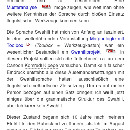
ermitteln und zu beschreiben. Eine
Musteranalyse
möge zeigen, wie weit man ohne
weitere Kenntnisse der Sprache durch bloßen Einsatz
linguistischer Werkzeuge kommen kann.
Die Sprache Swahili hat mich von Anfang an fasziniert.
In einer weiterführenden Veranstaltung
Morphologie mit
Toolbox
(
Toolbox
= Werkzeugkasten) war ein
wesentlicher Bestandteil ein
Swahiliprojekt.
In
diesem Projekt sollten sich die Teilnehmer u.a. an dem
Cartoon
Komredi Kipepe
versuchen. Damit kein falscher
Eindruck entsteht: alle diese Auseinandersetzungen mit
der Swahilisprache hatten ausschließlich eine
linguistisch-methodische Zielsetzung. Um es auf meine
Person bezogen auf einen Satz bringen: ich
weiß
jetzt
einiges über die grammatische Struktur des Swahili,
aber ich
kann
kein Swahili.
Dieser Zustand begann sich 10 Jahre nach meinem
Eintritt in den Ruhestand zu ändern, als ich im August