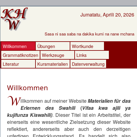
Jumatatu, Aprili 20, 2026
Sasa ni saa saba na dakika kumi na nane mchana
Willkommen
Übungen
Wortkunde
Grammatiknotizen
Werkzeuge
Links
Literatur
Kursmaterialien
Datenverwaltung
Willkommen
W
illkommen auf meiner Website
Materialien für das
Erlernen des Swahili
(
Vifaa kwa ajili ya
kujifunza Kiswahili)
. Dieser Titel ist ein Arbeitstitel, der
einerseits eine wesentliche Zielsetzung dieser Website
reflektiert, andererseits aber auch den derzeitigen
unfertigen Entwicklungsstand. Es handelt sich also