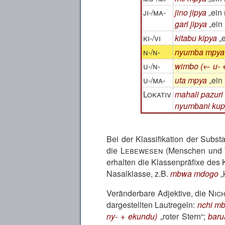
ji-/ma-
jino jipya
ein
gari jipya
ein
ki-/vi
kitabu kipya
n-/n-
nyumba mpya 
u-/n-
wimbo (← u- 
u-/ma-
uta mpya
ein
Lokativ
mahali pazuri
nyumbani kup
Bei der Klassifikation der Subs
die
Lebewesen
(Menschen und Ti
erhalten die Klassenpräfixe des 
Nasalklasse, z.B.
mbwa mdogo
Veränderbare Adjektive, die
Nic
dargestellten Lautregeln:
nchi mbi
ny- + ekundu)
roter Stern
;
baru