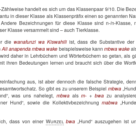
-Zählweise handelt es sich um das Klassenpaar 9/10. Die Beze
tu in dieser Klasse als Klassenpräfix einen so genannten Nas
 Andere Bezeichnungen für diese Klasse sind n-/n-Klasse, 
ser Klasse versammelt sind – auch Tierklasse.
ür die
wanafunzi wa Kiswahili
ist, dass die Substantive der
n
Ali anapenda mbwa wake
beispielsweise kann
mbwa wake
al
wird daher in Lehrbüchern und Wörterbüchern so getan, als g
 mit ihren Bedeutungen lernen und braucht sich über die Wor
einfachung aus, ist aber dennoch die falsche Strategie, denn 
samt­wortschatz. So gibt es zu unserem Beispiel
mbwa
Hun
und
, was uns nahelegt,
mbwa
als
m-
+
bwa
zu analysiere
iner Hund
, sowie die Kollektivbezeichnung
mabwa
Hunde
ich, dass von einer
Wurzel
bwa
Hund
auszugehen ist 