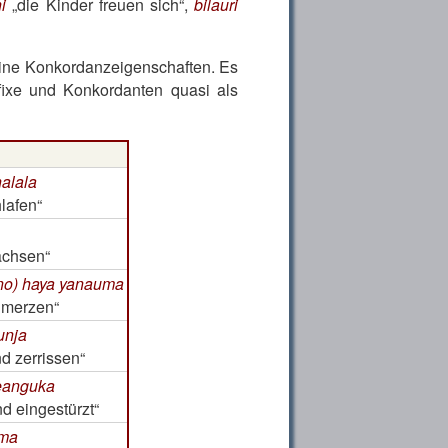
i
die Kinder freuen sich
,
bilauri
 seine Konkordanzeigenschaften. Es
ixe und Konkordanten quasi als
alala
lafen
achsen
no) haya yanauma
hmerzen
unja
d zerrissen
eanguka
d eingestürzt
ima