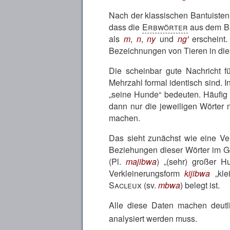
Nach der klassischen Bantuisten
dass die
Erbwörter
aus dem Ban
als
m
,
n
,
ny
und
ng'
erscheint.
Bezeichnungen von Tieren in die
Die scheinbar gute Nachricht f
Mehrzahl formal identisch sind. I
seine Hunde
bedeuten. Häufig 
dann nur die jeweiligen Wörter
machen.
Das sieht zunächst wie eine Ver
Beziehungen dieser Wörter im Ge
(Pl.
majibwa
)
(sehr) großer H
Verkleinerungsform
kijibwa
kle
Sacleux
(sv.
mbwa
) belegt ist.
Alle diese Daten machen deutl
analysiert werden muss.