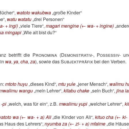
Bücher
,
watoto wakubwa
große Kinder
me
,
watu watatu
drei Personen
 + ingi)
viele Tiere
,
magari mengine (← wa- + ingine)
ander
aka mingapi
Wie alt bist du?
nz betrifft die
Pronomina
(
Demonstrativ-
,
Possessiv-
u
 in
wa
,
ya
,
cha
,
za
), sowie das
Subjektpräfix
bei den Verben.
en:
mtoto huyu
dieses Kind
,
mtu yule
jener Mensch
,
walimu 
mwalimu wangu
mein Lehrer
,
kitabu chake
sein Buch
,
jina l
:
-pi
welch, was für ein
, z.B.
mwalimu yupi
welcher Lehrer
,
ki
atoto wa (← wa- + a) Ali
die Kinder von Ali
,
kituo cha (← ki- 
as Haus des Lehrers
,
nyumba za (← zi- + a) mfalme
die Häuse