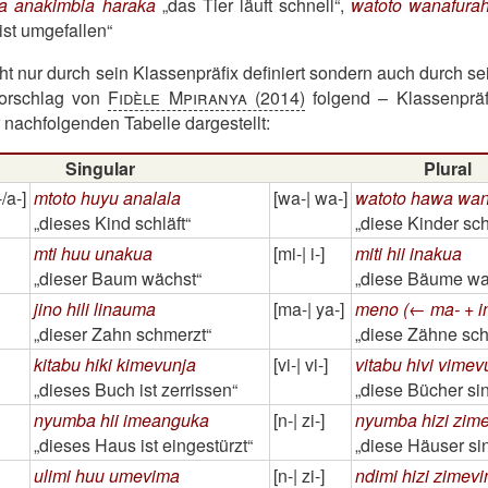
 anakimbia haraka
das Tier läuft schnell
,
watoto wanafurah
ist umgefallen
icht nur durch sein Klassenpräfix definiert sondern auch durch
Vorschlag von
Fidèle Mpiranya (2014)
folgend – Klassenpräf
 nachfolgenden Tabelle dargestellt:
Singular
Plural
/a-]
mtoto huyu analala
[wa-| wa-]
watoto hawa wan
dieses Kind schläft
diese Kinder sch
mti huu unakua
[mi-| i-]
miti hii inakua
dieser Baum wächst
diese Bäume w
jino hili linauma
[ma-| ya-]
meno (← ma- + i
dieser Zahn schmerzt
diese Zähne sc
kitabu hiki kimevunja
[vi-| vi-]
vitabu hivi vimev
dieses Buch ist zerrissen
diese Bücher sin
nyumba hii imeanguka
[n-| zi-]
nyumba hizi zim
dieses Haus ist eingestürzt
diese Häuser sin
ulimi huu umevima
[n-| zi-]
ndimi hizi zimev