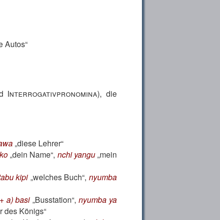
e Autos
nd
Interrogativpronomina
), die
hawa
diese Lehrer
ako
dein Name
,
nchi yangu
mein
tabu kipi
welches Buch
,
nyumba
+ a) basi
Busstation
,
nyumba ya
r des Königs