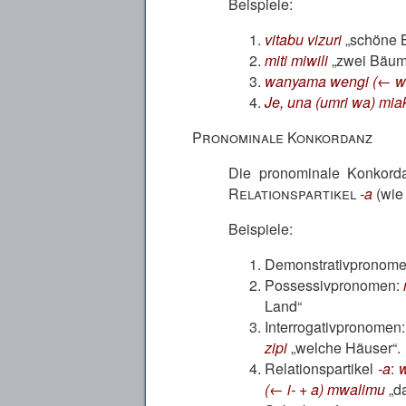
Beispiele:
vitabu vizuri
schöne 
miti miwili
zwei Bäu
wanyama wengi (← wa-
Je, una (umri wa) mi
Pronominale Konkordanz
Die pronominale Konkorda
Relationspartikel
-a
(wie
Beispiele:
Demonstrativpronom
Possessivpronomen:
Land
Interrogativpronomen
zipi
welche Häuser
.
Relationspartikel
-a
:
w
(← i- + a) mwalimu
d