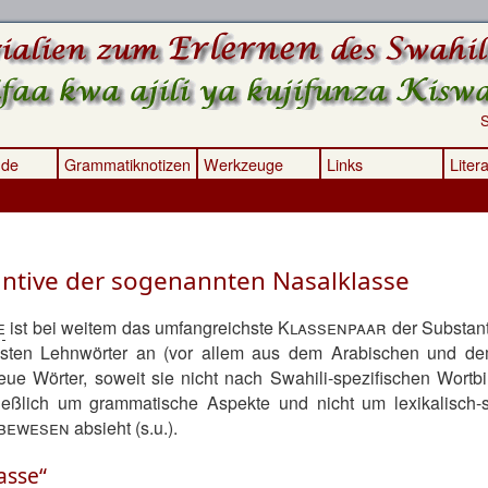
S
nde
Grammatiknotizen
Werkzeuge
Links
Liter
antive der sogenannten Nasalklasse
e
ist bei weitem das umfangreichste
Klassenpaar
der Substant
isten Lehnwörter an (vor allem aus dem Arabischen und dem
ue Wörter, soweit sie nicht nach Swahili-spezifischen Wortbi
ießlich um grammatische Aspekte und nicht um lexikalisch
bewesen
absieht (s.u.).
asse