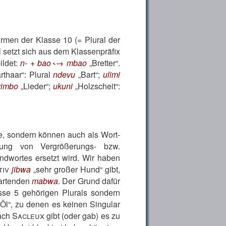
ormen der Klasse 10 (= Plural der
 setzt sich aus dem Klassenpräfix
ildet:
n- + bao ˞→ mbao
Bretter
.
rthaar
: Plural
ndevu
Bart
;
ulimi
yimbo
Lieder
;
ukuni
Holzscheit
:
e, sondern können auch als Wort­
ng von Vergrößerungs- bzw.
ndwortes ersetzt wird. Wir haben
tiv
jibwa
sehr großer Hund
gibt,
wartenden
mabwa
. Der Grund dafür
sse 5 gehörigen Plurals sondern
Öl
, zu denen es keinen Singular
ach
Sacleux
gibt (oder gab) es zu