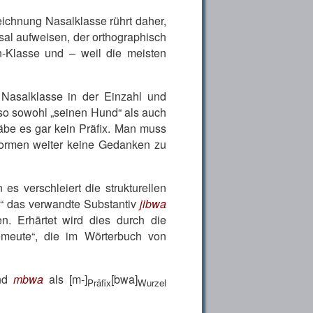
ichnung Nasalklasse rührt daher,
al aufweisen, der orthographisch
n-Klasse und – weil die meisten
 Nasalklasse in der Einzahl und
so sowohl
seinen Hund
als auch
äbe es gar kein Präfix. Man muss
tformen weiter keine Gedanken zu
es verschleiert die strukturellen
d
das verwandte Substantiv
jibwa
n. Erhärtet wird dies durch die
meute
, die im Wörterbuch von
und
mbwa
als [m-]
[bwa]
Präfix
Wurzel