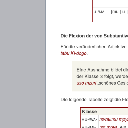
u-/ma-
[mu-| u-]
Die Flexion der von Substanti
Für die veränderlichen Adjektive 
tabu KI-dogo
.
Eine Ausnahme bildet d
der Klasse 3 folgt, wer
uso mzuri
schönes Gesi
Die folgende Tabelle zeigt die Fl
Klasse
mu-/wa-
mwalimu mpy
mu-/mi-
mti mpya
ein