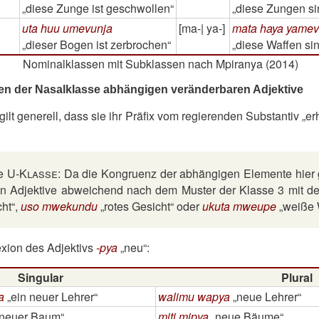
diese Zunge ist geschwollen
diese Zungen si
uta huu umevunja
[ma-| ya-]
mata haya yamev
dieser Bogen ist zerbrochen
diese Waffen sin
Nominalklassen mit Subklassen nach Mpiranya (2014)
ven der Nasalklasse abhängigen veränderbaren Adjektive
gilt generell, dass sie ihr Präfix vom regierenden Substantiv
er
ie
U-Klasse
: Da die Kongruenz der abhängigen Elemente hier 
den Adjektive abweichend nach dem Muster der Klasse 3 mit d
cht
,
uso mwekundu
rotes Gesicht
oder
ukuta mweupe
weiße
exion des Adjektivs
-pya
neu
:
Singular
Plural
a
ein neuer Lehrer
walimu wapya
neue Lehrer
 neuer Baum
miti mipya
neue Bäume