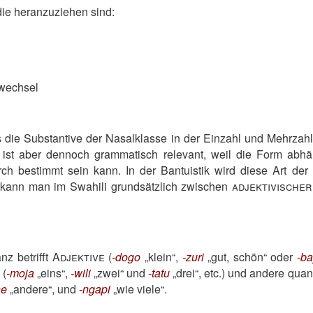
die heranzuziehen sind:
nwechsel
 die Substantive der Nasalklasse in der Einzahl und Mehrzahl 
d ist aber dennoch grammatisch relevant, weil die Form ab
h bestimmt sein kann. In der Bantuistik wird diese Art der
 kann man im Swahili grundsätzlich zwischen
adjektivischer
nz betrifft
Adjektive
(
-dogo
klein
,
-zuri
gut, schön
oder
-ba
(
-moja
eins
,
-wili
zwei
und
-tatu
drei
, etc.) und andere quan
ne
andere
, und
-ngapi
wie viele
.