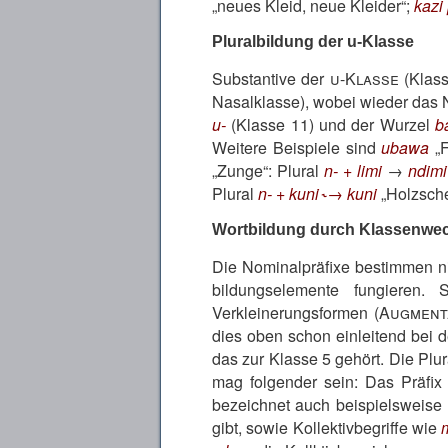
neues Kleid, neue Kleider
;
kazi
Pluralbildung der u-Klasse
Substantive der
u-Klasse
(Klass
Nasalklasse), wobei wieder das 
u-
(Klasse 11) und der Wurzel
b
Weitere Beispiele sind
ubawa
F
Zunge
: Plural
n- + limi
→
ndimi
Plural
n- + kuni ˞→ kuni
Holzsche
Wortbildung durch Klassenwe
Die Nominalpräfixe bestimmen ni
bildungs­elemente fungieren
Verkleinerungsformen (
Augment
dies oben schon einleitend bei 
das zur Klasse 5 gehört. Die Plu
mag folgender sein: Das Präfi
bezeichnet auch beispielsweise 
gibt, sowie Kollektivbegriffe wie