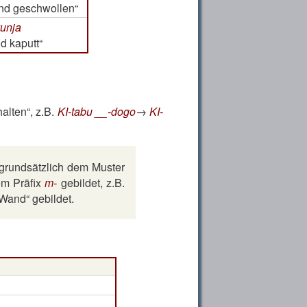
nd geschwollen
unja
d kaputt
halten
, z.B.
KI-tabu __-dogo
→
KI-
grundsätzlich dem Muster
em Präfix
m-
gebildet, z.B.
 Wand
gebildet.