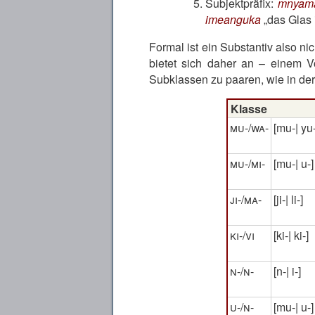
Subjektpräfix:
mnyama
imeanguka
das Glas 
Formal ist ein Substantiv also n
bietet sich daher an – einem 
Subklassen zu paaren, wie in der
Klasse
mu-/wa-
[mu-| yu-
mu-/mi-
[mu-| u-]
ji-/ma-
[ji-| li-]
ki-/vi
[ki-| ki-]
n-/n-
[n-| i-]
u-/n-
[mu-| u-]