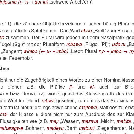
 [ŋ]gumu (← n- + gumu)
schwere Arbeit(en)
.
e 11), die zählbare Objekte bezeichnen, haben häufig Pluralf
Nasalpräfix ins Spiel kommt. Das Wort
ubao
Brett
zum Beispiel
ao
zusammen. Der Plural wird jedoch mit dem Nasalpräfix geb
lügel (Sg.)
mit der Pluralform
mbawa
Flügel (Pl)
;
udevu
Ba
Zungen
;
wimbo (← u- + imbo)
Lied
: Plural
ny- + imbo → n
ite, Feuerholz
.
chsel
cht nur die Zugehörigkeit eines Wortes zu einer Nominalklass
. So dienen z.B. die Präfixe
ji-
und
ki-
auch zur Bildu
ativ
bzw.
Diminutiv
), wobei quasi das Klassenpräfix des Gru
dem Wort für
Hund
mbwa
gesehen, zu dem es das
Augmenta
ralform ist hier allerdings abweichend
majibwa
, statt des zu er
x
ma-
der Klasse 6 dient nicht nur zum Ausdruck des zur Kla
Flüssigkeiten wie (z.B.
maji
Wasser
,
maziwa
Milch
,
mafuta
maharagwe
Bohnen
,
madevu
Bart
,
mabuzi
Ziegenherde
. N