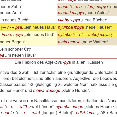
 neuer Zahn
meno (← ma- + ino) mapya
neu
 neues Auto
magari mapya
neue Autos
ein neues Buch
vitabu vipya
neue Bücher
(← n- + pya)
ein neues Haus
nyumba mpya
neue Häuser
+ imbo) mpya
ein neues Lied
nyimbo (← ni- + imbo) mpya (← 
 neuer Bogen
mata mapya
neue Waffen
ein schöner Ort
ya
im neuen Haus
Die Flexion des Adjektivs
-pya
in allen KLassen
tantive des Swahili ist zunächst eine grundlegende Unterschei
ere) bezeichnen, und allen anderen. Adjektive, die Lebewes
Klassenpaares 1/2, gleichgültig zu welcher Nominalklasse sie g
kleiner Hund
und
mbwa wadogo
kleine Hunde
.
ht-Lebewesen
der Nasalklasse modifizieren, erhalten das Nasa
li (← n- + wili)
zwei Länder
;
nyumba ndogo
kleines Haus (kl
a ndefu (← n- + refu)
lange(r) Brief(e)
;
ndizi tamu
süße Ban