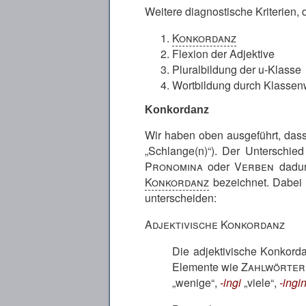
Weitere diagnostische Kriterien, 
Konkordanz
Flexion der Adjektive
Pluralbildung der u-Klasse
Wortbildung durch Klasse
Konkordanz
Wir haben oben ausgeführt, dass
Schlange(n)
). Der Unterschie
Pronomina
oder
Verben
dadurc
Konkordanz
bezeichnet. Dabei
unterscheiden:
Adjektivische Konkordanz
Die adjektivische Konkorda
Elemente wie
Zahlwörter
wenige
,
-ingi
viele
,
-ingi